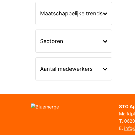
Maatschappelijke trends
Sectoren
Aantal medewerkers
STO Ap
Marktpl
T.
0620
E.
info@