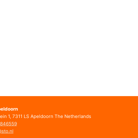
eldoorn
ein 1, 7311 LS Apeldoorn The Netherlands
846559
sto.nl