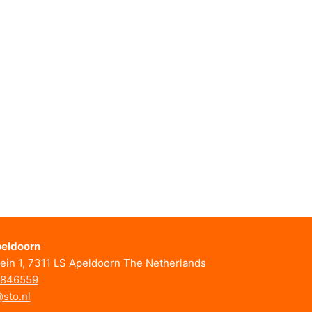
eldoorn
ein 1, 7311 LS Apeldoorn The Netherlands
846559
sto.nl