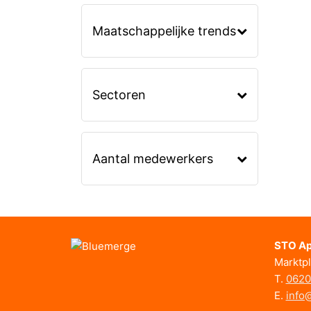
Maatschappelijke trends
Sectoren
Aantal medewerkers
STO Ap
Marktpl
T.
0620
E.
info@