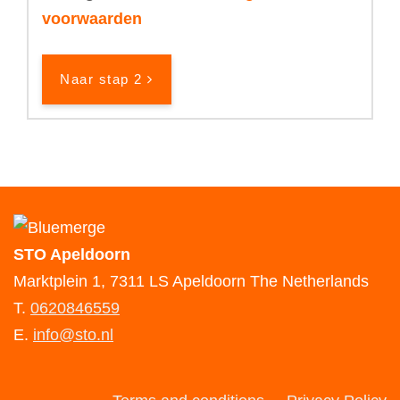
voorwaarden
Naar stap 2
STO Apeldoorn
Marktplein 1, 7311 LS Apeldoorn The Netherlands
T.
0620846559
E.
info@sto.nl