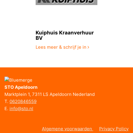
Kuiphuis Kraanverhuur
BV
Lees meer & schrijf je in
STO Apeldoorn
Marktplein 1, 7311 LS Apeldoorn Nederland
T.
0620846559
E.
info@sto.nl
Algemene voorwaarden
Privacy Policy